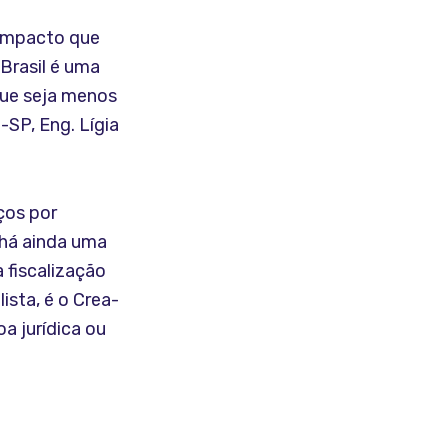
 impacto que
Brasil é uma
ue seja menos
SP, Eng. Lígia
ços por
 há ainda uma
 fiscalização
ista, é o Crea-
a jurídica ou