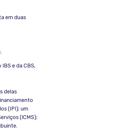
ita em duas
.
 IBS e da CBS,
s delas
 Financiamento
os (IPI); um
erviços (ICMS);
ibuinte.