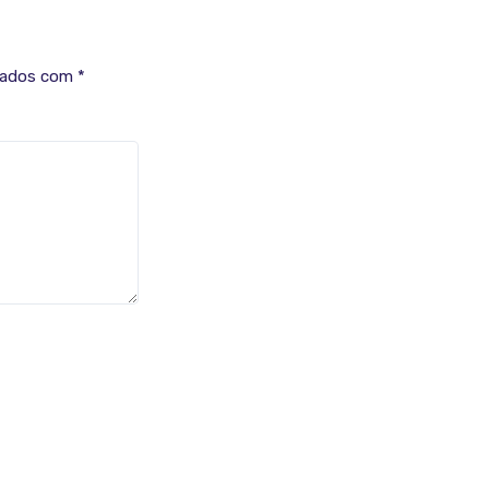
cados com
*