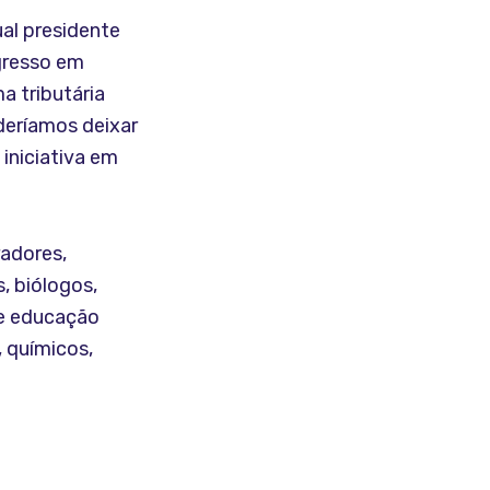
ual presidente
gresso em
a tributária
deríamos deixar
iniciativa em
radores,
, biólogos,
de educação
, químicos,