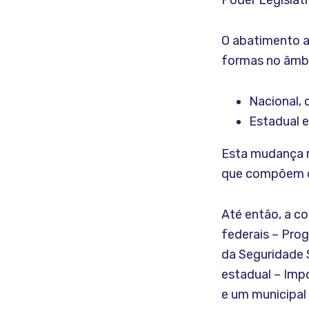
Poder Legislati
O abatimento ac
formas no âmbi
Nacional, 
Estadual e
Esta mudança r
que compõem o 
Até então, a co
federais – Pro
da Seguridade S
estadual – Imp
e um municipal 