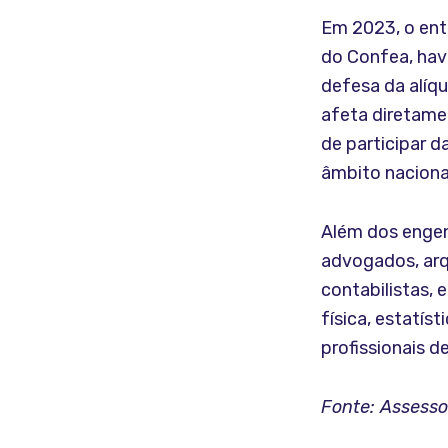
Em 2023, o entã
do Confea, hav
defesa da alíqu
afeta diretamen
de participar d
âmbito naciona
Além dos engen
advogados, arqu
contabilistas,
física, estatís
profissionais de
Fonte: Assess