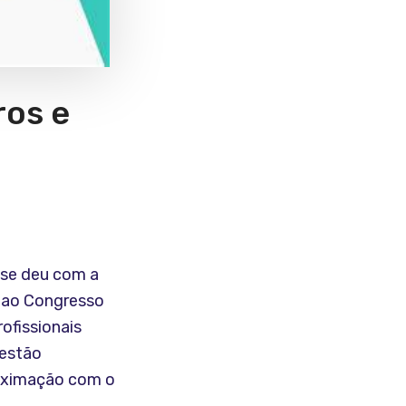
ros e
 se deu com a
 ao Congresso
rofissionais
 estão
roximação com o