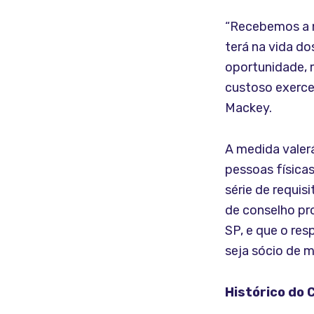
“Recebemos a n
terá na vida do
oportunidade,
custoso exerce
Mackey.
A medida valer
pessoas física
série de requis
de conselho pro
SP, e que o re
seja sócio de 
Histórico do 