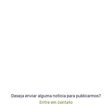
Universalização do saneamento
exige ampliar investimentos e
integração entre setores
3 de agosto de 2026
3 de agosto: reconhecimento à
dedicação dos Engenheiros Militares
3 de agosto de 2026
Deseja enviar alguma notícia para publicarmos?
Entre em contato