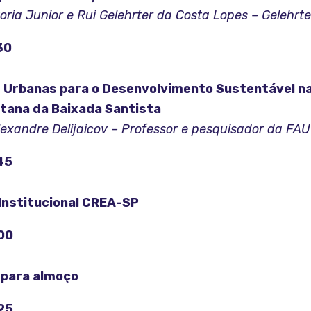
oria Junior e Rui Gelehrter da Costa Lopes – Gelehrte
30
s Urbanas para o Desenvolvimento Sustentável n
tana da Baixada Santista
Alexandre Delijaicov – Professor e pesquisador da F
45
Institucional CREA-SP
00
 para almoço
25