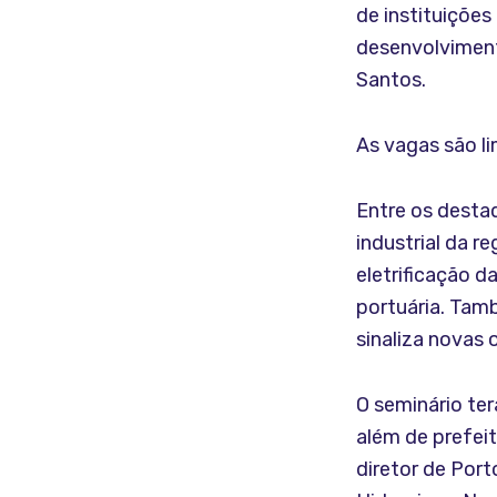
de instituições
desenvolviment
Santos.
As vagas são li
Entre os desta
industrial da r
eletrificação 
portuária. Tamb
sinaliza novas 
O seminário ter
além de prefei
diretor de Port