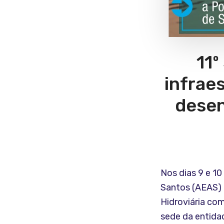
11º
infrae
desen
Nos dias 9 e 1
Santos (AEAS) r
Hidroviária co
sede da entidad