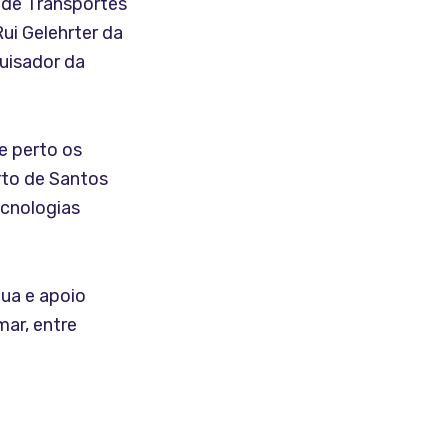
 de Transportes
ui Gelehrter da
quisador da
e perto os
rto de Santos
ecnologias
tua e apoio
mar, entre