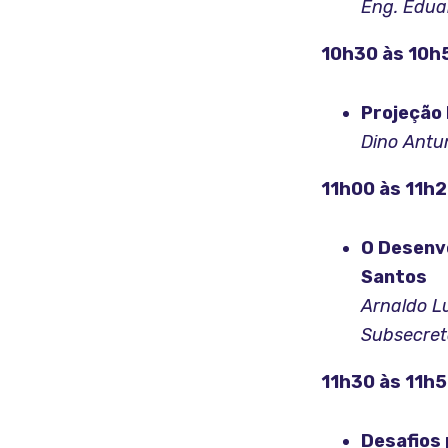
Eng. Edua
10h30 às 10h
Projeção 
Dino Antu
11h00 às 11h
O Desenvo
Santos
Arnaldo L
Subsecreta
11h30 às 11h
Desafios 