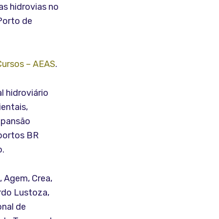
as hidrovias no
Porto de
Cursos – AEAS
.
 hidroviário
ientais,
expansão
 portos BR
o.
, Agem, Crea,
rdo Lustoza,
onal de