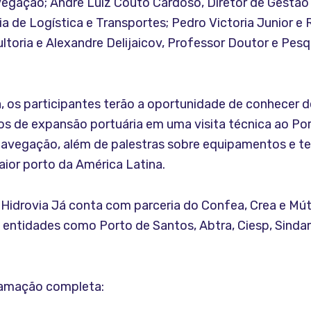
vegação; Andre Luiz Couto Cardoso, Diretor de Gestão
a de Logística e Transportes; Pedro Victoria Junior e R
ltoria e Alexandre Delijaicov, Professor Doutor e Pes
, os participantes terão a oportunidade de conhecer d
tos de expansão portuária em uma visita técnica ao Po
Navegação, além de palestras sobre equipamentos e t
aior porto da América Latina.
o Hidrovia Já conta com parceria do Confea, Crea e Mú
e entidades como Porto de Santos, Abtra, Ciesp, Sinda
ramação completa: