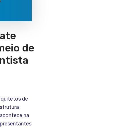
bate
meio de
ntista
rquitetos de
strutura
 acontece na
representantes