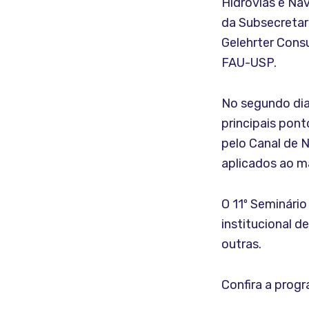
Hidrovias e Na
da Subsecretari
Gelehrter Consu
FAU-USP.
No segundo dia
principais pon
pelo Canal de 
aplicados ao m
O 11º Seminári
institucional d
outras.
Confira a prog