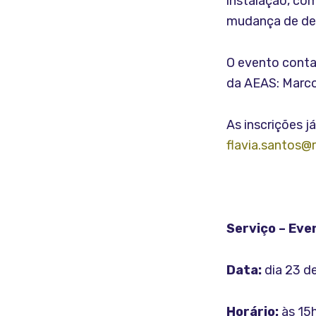
instalação, com
mudança de des
O evento conta
da AEAS: Marcos
As inscrições j
flavia.santos@
Serviço – Eve
Data:
dia 23 d
Horário:
às 15