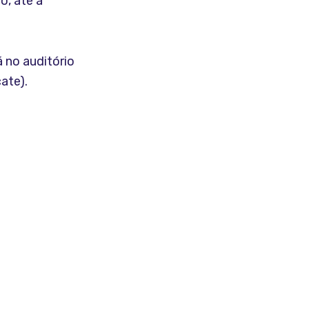
o, até a
 no auditório
ate).