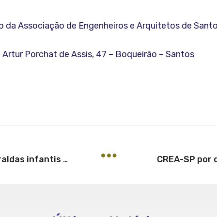
io da Associação de Engenheiros e Arquitetos de Sant
Artur Porchat de Assis, 47 – Boqueirão – Santos
CREA-SP por d
Evento Outubro Rosa arrecada fraldas infantis em prol da Asfar