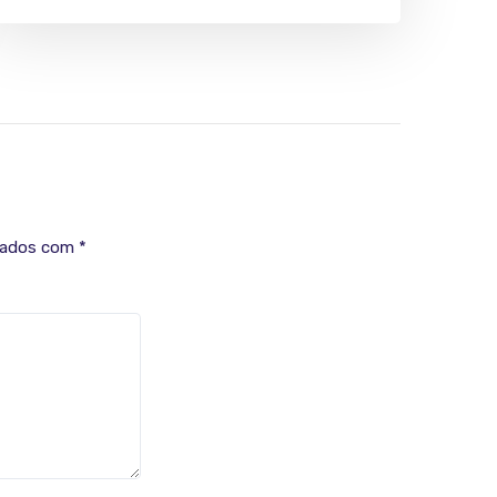
cados com
*