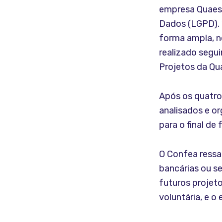
empresa Quaest,
Dados (LGPD). 
forma ampla, n
realizado segu
Projetos da Qu
Após os quatro
analisados e or
para o final de
O Confea ressa
bancárias ou s
futuros projeto
voluntária, e o