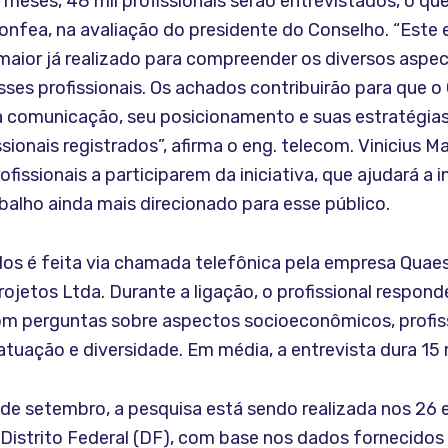
meses, 48 mil profissionais serão entrevistados, o qu
onfea, na avaliação do presidente do Conselho. “Este 
maior já realizado para compreender os diversos aspe
sses profissionais. Os achados contribuirão para que 
a comunicação, seu posicionamento e suas estratégia
ssionais registrados”, afirma o eng. telecom. Vinicius M
ofissionais a participarem da iniciativa, que ajudará a i
balho ainda mais direcionado para esse público.
dos é feita via chamada telefônica pela empresa Quaes
rojetos Ltda. Durante a ligação, o profissional respon
om perguntas sobre aspectos socioeconômicos, profis
tuação e diversidade. Em média, a entrevista dura 15 
 de setembro, a pesquisa está sendo realizada nos 26
o Distrito Federal (DF), com base nos dados fornecidos