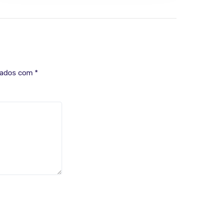
cados com
*