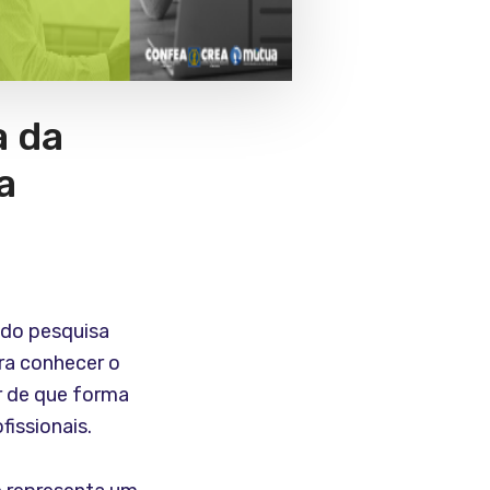
a da
a
ndo pesquisa
ra conhecer o
er de que forma
issionais.