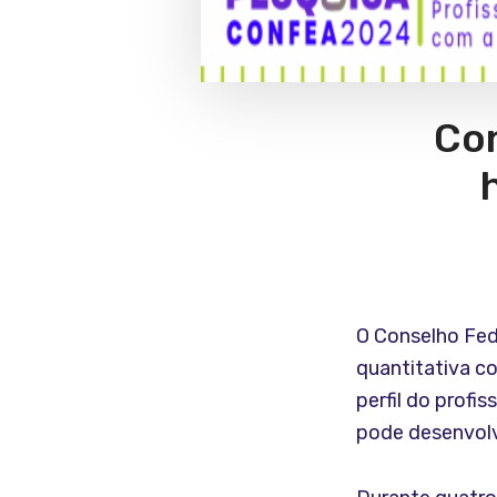
Con
O Conselho Fed
quantitativa c
perfil do profi
pode desenvolve