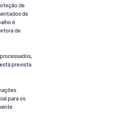
Proteção de
esentados de
alho é
retora de
 processados,
está prevista
rmações
ial para os
lmente