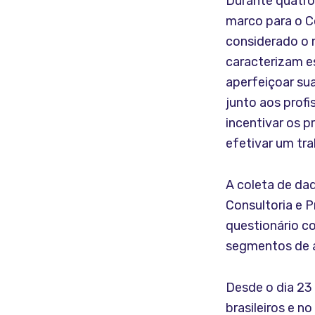
Durante quatro 
marco para o C
considerado o 
caracterizam e
aperfeiçoar su
junto aos profi
incentivar os pr
efetivar um tra
A coleta de da
Consultoria e P
questionário c
segmentos de a
Desde o dia 23
brasileiros e n