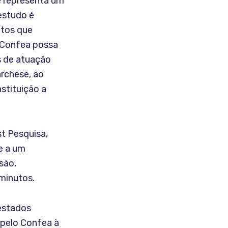
e representa um
estudo é
ctos que
o Confea possa
s de atuação
archese, ao
nstituição a
t Pesquisa,
de a um
são,
minutos.
 estados
 pelo Confea à