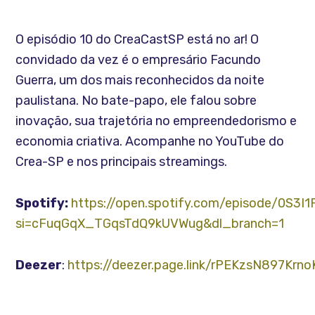
O episódio 10 do CreaCastSP está no ar! O
convidado da vez é o empresário Facundo
Guerra, um dos mais reconhecidos da noite
paulistana. No bate-papo, ele falou sobre
inovação, sua trajetória no empreendedorismo e
economia criativa. Acompanhe no YouTube do
Crea-SP e nos principais streamings.
Spotify:
https://open.spotify.com/episode/0S3I
si=cFuqGqX_TGqsTdQ9kUVWug&dl_branch=1
Deezer
:
https://deezer.page.link/rPEKzsN897Krn