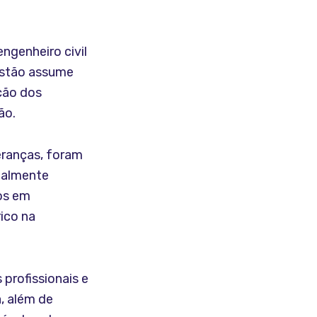
ngenheiro civil
estão assume
ção dos
ão.
eranças, foram
ialmente
tos em
ico na
 profissionais e
, além de