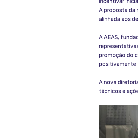
incentivar ini
A proposta da 
alinhada aos d
A AEAS, fundad
representativas
promoção do c
positivamente 
A nova diretori
técnicos e açõe