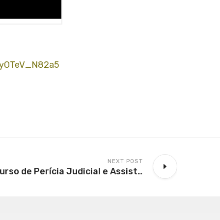
U_yOTeV_N82a5
NEXT POST
AEAS promove curso de Perícia Judicial e Assistência Técnica em Insalubridade e Periculosidade