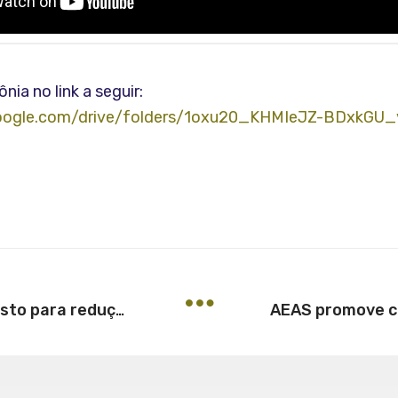
nia no link a seguir:
.google.com/drive/folders/1oxu20_KHMIeJZ-BDxkG
Manual traz soluções de baixo custo para redução de sinistros de trânsito