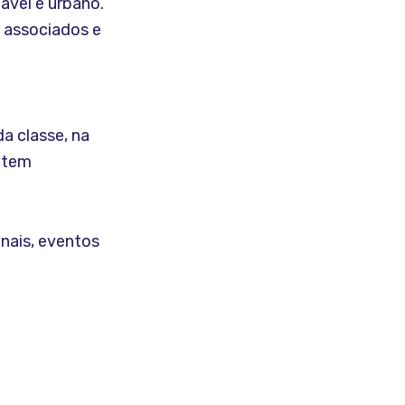
ável e urbano.
s associados e
a classe, na
ctem
onais, eventos