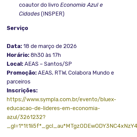
coautor do livro
Economia Azul e
Cidades
(INSPER)
Serviço
Data:
18 de março de 2026
Horário:
8h30 às 17h
Local:
AEAS – Santos/SP
Promoção:
AEAS, RTW, Colabora Mundo e
parceiros
Inscrições:
https://www.sympla.com.br/evento/bluex-
educacao-de-lideres-em-economia-
azul/3261232?
_gl=1*1t1li5f*_gcl_au*MTgzODEwODY3NC4xNzY