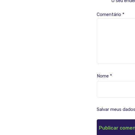
O seu ender
Comentário
*
Nome
*
Salvar meus dados