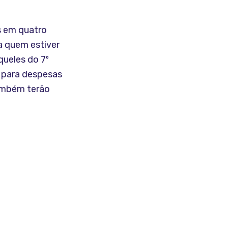
s em quatro
a quem estiver
queles do 7º
e para despesas
também terão