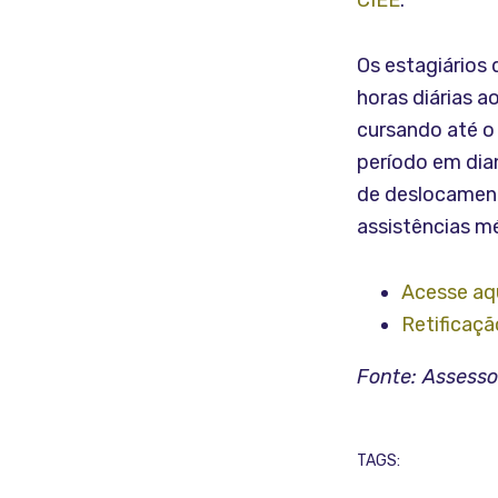
CIEE
.
Os estagiários
horas diárias a
cursando até o
período em dia
de deslocament
assistências mé
Acesse aqu
Retificaçã
Fonte: Assess
TAGS: