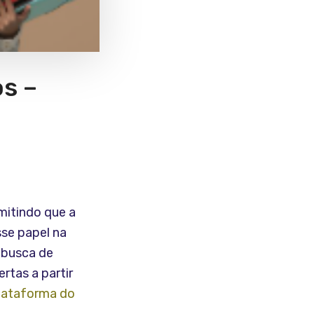
os –
mitindo que a
sse papel na
 busca de
rtas a partir
lataforma do