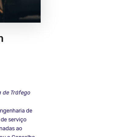
m
a de Tráfego
ngenharia de
 de serviço
onadas ao