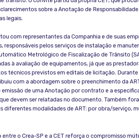
 trânsito. O convite partiu da própria CET, que procu
clarecimentos sobre a Anotação de Responsabilidade
as legais.
ntou com representantes da Companhia e de suas emp
s, responsáveis pelos serviços de instalação e manute
utomático Metrológico de Fiscalização de Trânsito (
gadas à avaliação de equipamentos, já que as prestado
tos técnicos previstos em editais de licitação. Durante 
ibuiu com a abordagem sobre o preenchimento da ART
 emissão de uma Anotação por contrato e a especific
s que devem ser relatadas no documento. Também for
s diferentes modalidades de ART: por obra/serviço, mú
 entre o Crea-SP e a CET reforça o compromisso mú