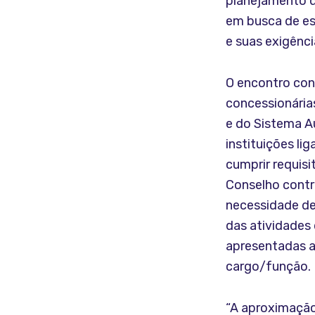
planejamento de
em busca de es
e suas exigênci
O encontro co
concessionária
e do Sistema A
instituições li
cumprir requisi
Conselho contr
necessidade de
das atividade
apresentadas a
cargo/função.
“A aproximação