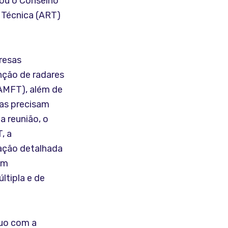
rou o Conselho
 Técnica (ART)
resas
nção de radares
SAMFT), além de
ras precisam
a reunião, o
, a
ação detalhada
am
ltipla e de
tuo com a