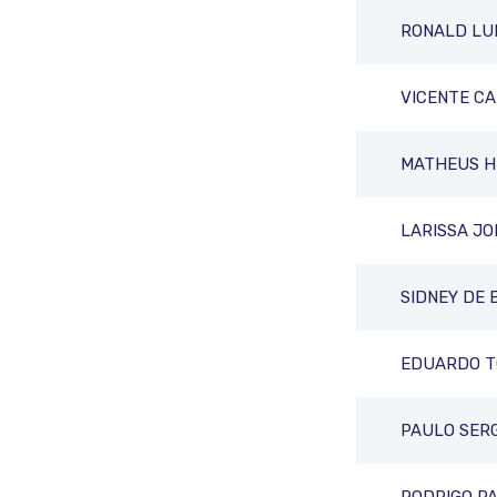
RONALD LU
VICENTE C
MATHEUS HE
LARISSA JO
SIDNEY DE 
EDUARDO T
PAULO SER