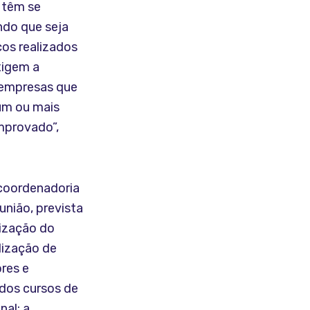
 têm se
ndo que seja
ços realizados
xigem a
s empresas que
um ou mais
mprovado”,
 coordenadoria
nião, prevista
lização do
lização de
res e
 dos cursos de
nal; a