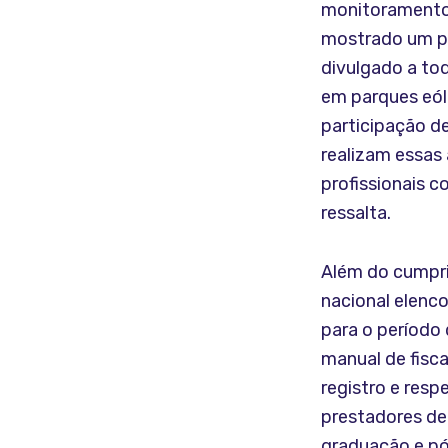
monitoramento 
mostrado um po
divulgado a tod
em parques eól
participação d
realizam essas
profissionais 
ressalta.
Além do cumpri
nacional elenc
para o período
manual de fisca
registro e res
prestadores de
graduação e pó