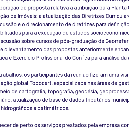
boração de proposta relativa à atribuição para Planta
ação de Imóveis; a atualização das Diretrizes Curricula
scussão e o direcionamento de diretrizes para definiçã
habilitados para a execução de estudos socioeconômico
discussão sobre cursos de pós-graduação de Georrefe
; e o levantamento das propostas anteriormente enca
ca e Exercício Profissional do Confea para análise da 
rabalhos, os participantes da reunião fizeram uma visi
ação global Topocart, especializada nas áreas de ges
r meio de cartografia, topografia, geodésia, geoproces
iário, atualização de base de dados tributários municip
hidrográficos e batimétricos.
cer de perto os serviços prestados pela empresa co