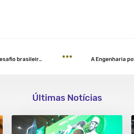
Confea lança índice para medir desafio brasileiro em infraestrutura
Últimas Notícias