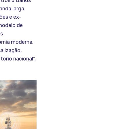
ntros urbanos
anda larga.
ões e ex-
 modelo de
es
nomia moderna.
alização,
ório nacional”,