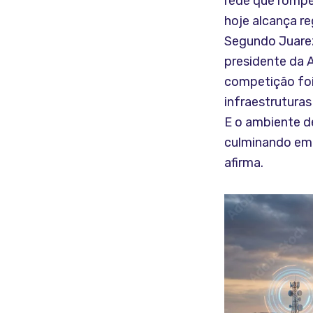
rede que rompeu
hoje alcança re
Segundo Juarez
presidente da 
competição foi
infraestrutura
E o ambiente d
culminando em u
afirma.