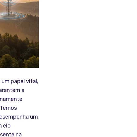
um papel vital,
garantem a
lenamente
 “Temos
P desempenha um
 elo
esente na