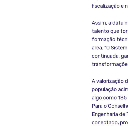
fiscalização e 
Assim, a data 
talento que to
formação técni
área. “O Siste
continuada, ga
transformações
A valorização 
população acim
algo como 185 
Para o Conselh
Engenharia de 
conectado, pro