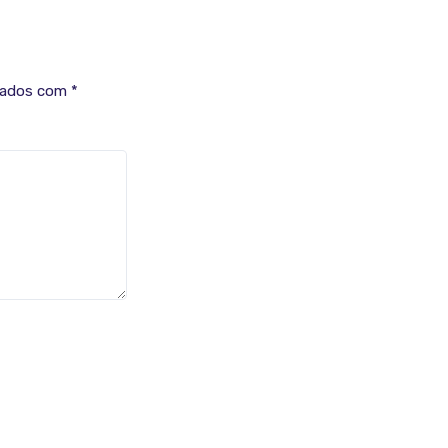
cados com
*