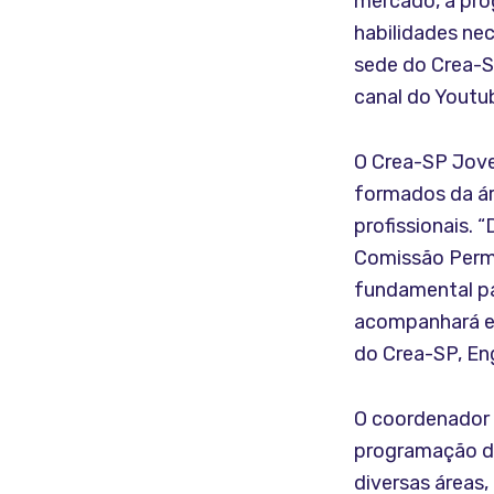
mercado, a pro
habilidades nec
sede do Crea-S
canal do Youtu
O Crea-SP Jove
formados da ár
profissionais. 
Comissão Perma
fundamental pa
acompanhará em 
do Crea-SP, Eng
O coordenador 
programação do
diversas áreas,