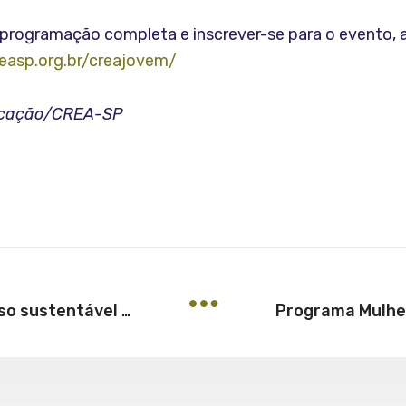
a programação completa e inscrever-se para o evento, 
easp.org.br/creajovem/
icação/CREA-SP
AEAS promove Minicurso sobre uso sustentável de água e energia elétrica nas empresas