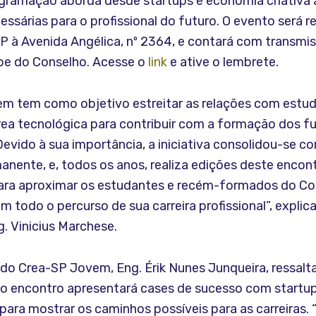
gramação aborda desde startups e economia criativa 
essárias para o profissional do futuro. O evento será r
P à Avenida Angélica, nº 2364, e contará com transmis
be do Conselho. Acesse o
link
e ative o lembrete.
m tem como objetivo estreitar as relações com estu
ea tecnológica para contribuir com a formação dos f
“Devido à sua importância, a iniciativa consolidou-se 
nente, e, todos os anos, realiza edições deste encon
ra aproximar os estudantes e recém-formados do Con
todo o percurso de sua carreira profissional”, explic
. Vinicius Marchese.
do Crea-SP Jovem, Eng. Érik Nunes Junqueira, ressalt
 encontro apresentará cases de sucesso com startup
 para mostrar os caminhos possíveis para as carreiras.