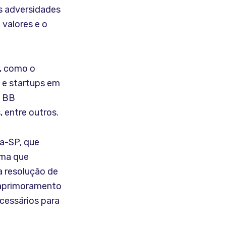
s adversidades
 valores e o
s, como o
e startups em
a BB
 entre outros.
ea-SP, que
rma que
a resolução de
e aprimoramento
cessários para