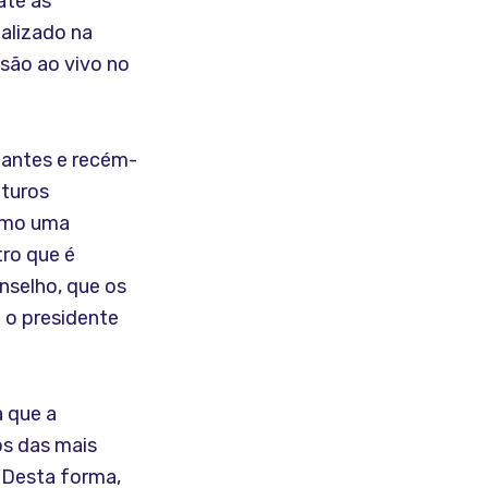
até as
ealizado na
são ao vivo no
dantes e recém-
uturos
como uma
tro que é
selho, que os
a o presidente
a que a
s das mais
 “Desta forma,