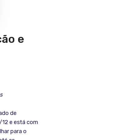
ção e
as
ado de
4/12 e está com
har para o