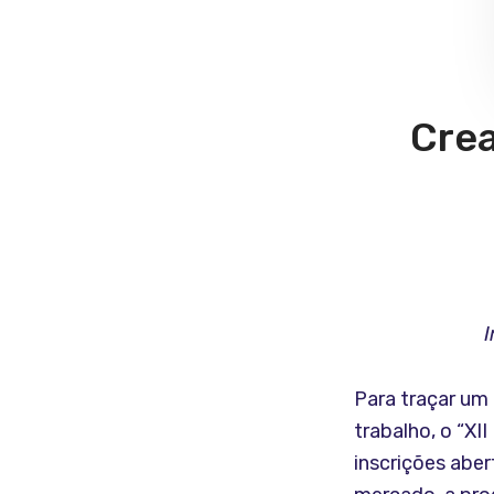
Crea
I
Para traçar u
trabalho, o “X
inscrições abe